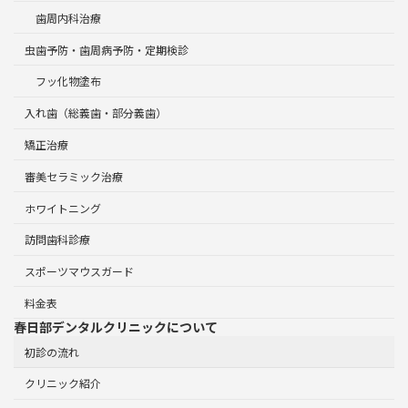
歯周内科治療
虫歯予防・歯周病予防・定期検診
フッ化物塗布
入れ歯（総義歯・部分義歯）
矯正治療
審美セラミック治療
ホワイトニング
訪問歯科診療
スポーツマウスガード
料金表
春日部デンタルクリニックについて
初診の流れ
クリニック紹介