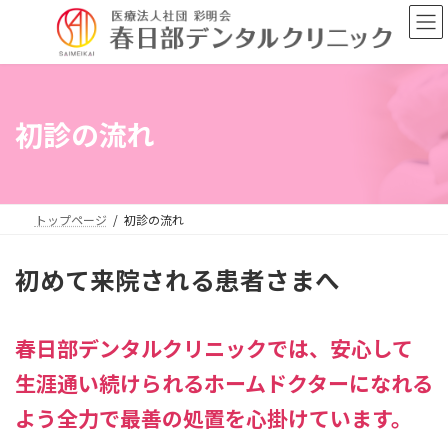
コ
ナ
ン
ビ
テ
ゲ
ン
ー
ツ
シ
へ
ョ
初診の流れ
ス
ン
キ
に
ッ
移
プ
動
トップページ
初診の流れ
初めて来院される患者さまへ
春日部デンタルクリニックでは、安心して
生涯通い続けられるホームドクターになれる
よう全力で最善の処置を心掛けています。