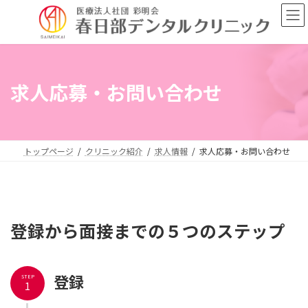
コ
ナ
ン
ビ
テ
ゲ
ン
ー
ツ
シ
へ
ョ
求人応募・お問い合わせ
ス
ン
キ
に
ッ
移
プ
動
トップページ
クリニック紹介
求人情報
求人応募・お問い合わせ
登録から面接までの５つのステップ
登録
STEP
1