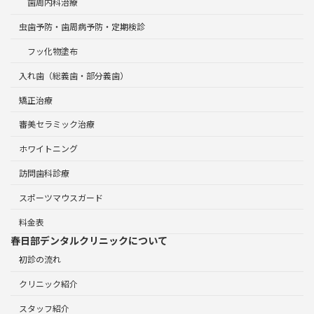
歯周内科治療
虫歯予防・歯周病予防・定期検診
フッ化物塗布
入れ歯（総義歯・部分義歯）
矯正治療
審美セラミック治療
ホワイトニング
訪問歯科診療
スポーツマウスガード
料金表
春日部デンタルクリニックについて
初診の流れ
クリニック紹介
スタッフ紹介