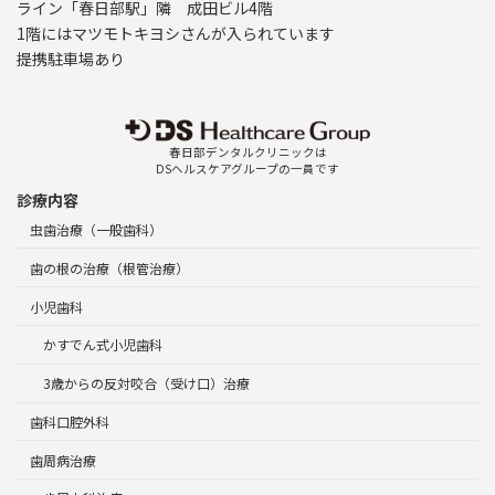
ライン「春日部駅」隣 成田ビル4階
1階にはマツモトキヨシさんが入られています
提携駐車場あり
春日部デンタルクリニックは
DSヘルスケアグループの一員です
診療内容
虫歯治療（一般歯科）
歯の根の治療（根管治療）
小児歯科
かすでん式小児歯科
3歳からの反対咬合（受け口）治療
歯科口腔外科
歯周病治療