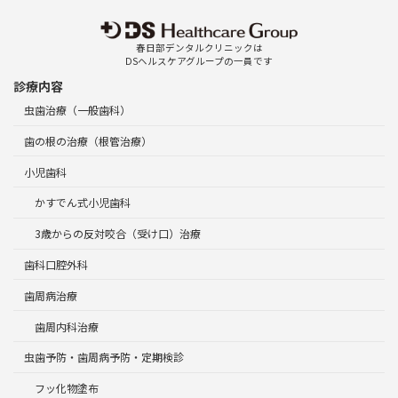
春日部デンタルクリニックは
DSヘルスケアグループの一員です
診療内容
虫歯治療（一般歯科）
歯の根の治療（根管治療）
小児歯科
かすでん式小児歯科
3歳からの反対咬合（受け口）治療
歯科口腔外科
歯周病治療
歯周内科治療
虫歯予防・歯周病予防・定期検診
フッ化物塗布