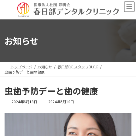
コ
ナ
ン
ビ
テ
ゲ
ン
ー
ツ
シ
へ
ョ
お知らせ
ス
ン
キ
に
ッ
移
プ
動
トップページ
お知らせ
春日部DC スタッフBLOG
虫歯予防デーと歯の健康
虫歯予防デーと歯の健康
最
2024年6月18日
2024年6月10日
終
更
新
日
時
: