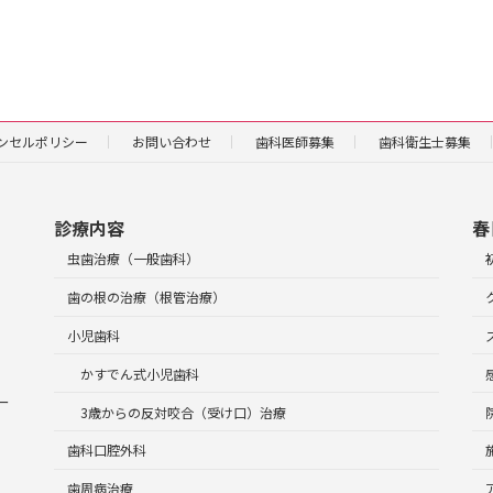
ンセルポリシー
お問い合わせ
歯科医師募集
歯科衛生士募集
診療内容
春
虫歯治療（一般歯科）
歯の根の治療（根管治療）
小児歯科
かすでん式小児歯科
ー
3歳からの反対咬合（受け口）治療
歯科口腔外科
歯周病治療