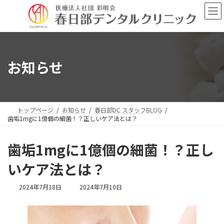
コ
ナ
ン
ビ
テ
ゲ
ン
ー
ツ
シ
へ
ョ
お知らせ
ス
ン
キ
に
ッ
移
プ
動
トップページ
お知らせ
春日部DC スタッフBLOG
歯垢1mgに1億個の細菌！？正しいケア法とは？
歯垢1mgに1億個の細菌！？正し
いケア法とは？
最
2024年7月18日
2024年7月10日
終
更
新
日