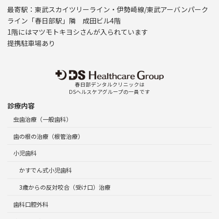
最寄駅：東武スカイツリーライン・伊勢崎線/東武アーバンパーク
ライン「春日部駅」隣 成田ビル4階
1階にはマツモトキヨシさんが入られています
提携駐車場あり
春日部デンタルクリニックは
DSヘルスケアグループの一員です
診療内容
虫歯治療（一般歯科）
歯の根の治療（根管治療）
小児歯科
かすでん式小児歯科
3歳からの反対咬合（受け口）治療
歯科口腔外科