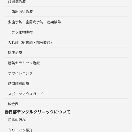
歯周病治療
歯周内科治療
虫歯予防・歯周病予防・定期検診
フッ化物塗布
入れ歯（総義歯・部分義歯）
矯正治療
審美セラミック治療
ホワイトニング
訪問歯科診療
スポーツマウスガード
料金表
春日部デンタルクリニックについて
初診の流れ
クリニック紹介