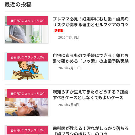
最近の投稿
プレママ必見！妊娠中にむし歯・歯周病
春日部DC スタッフBLOG
リスクが高まる理由とセルフケアのコツ
新着!!
2026年8月8日
自宅にあるもので手軽にできる！卵とお
春日部DC スタッフBLOG
酢で確かめる「フッ素」の虫歯予防実験
2026年7月18日
親知らずが生えてきたらどうする？抜歯
春日部DC スタッフBLOG
すべきケースとしなくてもよいケース
2026年7月8日
歯科医が教える！汚れがしっかり落ちる
春日部DC スタッフBLOG
「歯ブラシの持ち方」のコツ